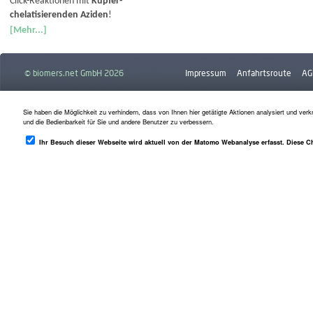
Click-Reaktionen mit
Kupfer-
chelatisierenden Aziden
!
[Mehr...]
© biomers.net GmbH 2026
Impressum
Anfahrtsroute
AG