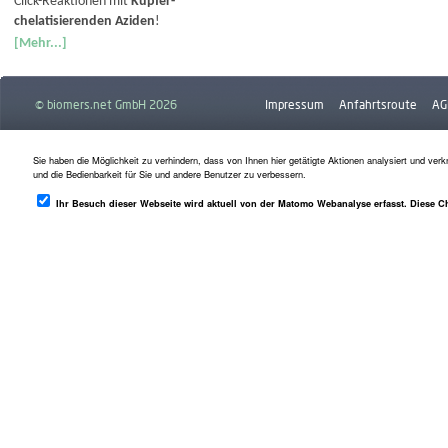
Click-Reaktionen mit
Kupfer-
chelatisierenden Aziden
!
[Mehr...]
© biomers.net GmbH 2026
Impressum
Anfahrtsroute
AG