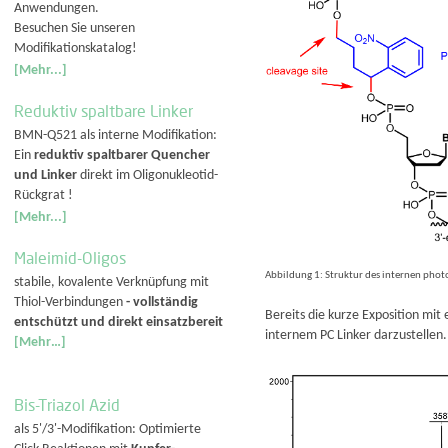
Anwendungen.
Besuchen Sie unseren
Modifikationskatalog!
[Mehr...]
Reduktiv spaltbare Linker
BMN-Q521 als interne Modifikation:
Ein
reduktiv spaltbarer Quencher
und Linker
direkt im Oligonukleotid-
Rückgrat !
[Mehr...]
Maleimid-Oligos
Abbildung 1: Struktur des internen phot
stabile, kovalente Verknüpfung mit
Thiol-Verbindungen
- vollständig
Bereits die kurze Exposition mit
entschützt und direkt einsatzbereit
internem PC Linker darzustellen.
[Mehr…]
Bis-Triazol Azid
als 5'/3'-Modifikation: Optimierte