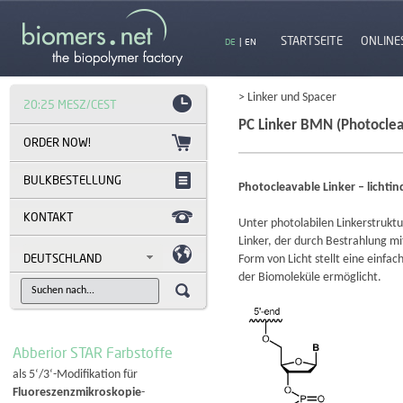
STARTSEITE
ONLINE
DE
|
EN
> Linker und Spacer
20:25 MESZ/CEST
PC Linker BMN (Photocleav
BULKBESTELLUNG
Photocleavable Linker – lichti
KONTAKT
Unter photolabilen Linkerstrukt
Linker, der durch Bestrahlung mi
DEUTSCHLAND
Form von Licht stellt eine einfac
der Biomoleküle ermöglicht.
Abberior STAR Farbstoffe
als 5‘/3‘-Modifikation für
Fluoreszenzmikroskopie
-