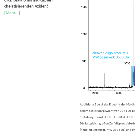
Click-Reaktionen mit
Kupfer-
chelatisierenden Aziden
!
[Mehr...]
Abbildung 2 zeigt das Ergebnis der Maldi
einem Molekulargewicht von 7171 Da zeigt
5’-Antraquinon-TTT TTT TTT T-PC-TTT TT
Die fast gleich großen Zerfallsprodukte 
(hellblau unterlegt, MW 3536 Da) und Pr