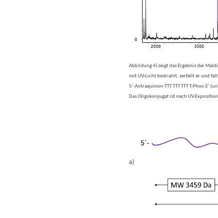
Abbildung 4) zeigt das Ergebnis der Mald
mit UV-Licht bestrahlt, zerfällt er und f
5’-Antraquinon-TTT TTT TTT T-Phos-3’ (unt
Das Oligokonjugat ist nach UV-Exposition
a)