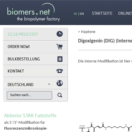
STARTSEITE
ONLINE
DE
|
EN
> Haptene
22:16 MESZ/CEST
Digoxigenin (DIG) (Intern
BULKBESTELLUNG
Die interne Modifikation ist hie
KONTAKT
DEUTSCHLAND
Abberior STAR Farbstoffe
als 5‘/3‘-Modifikation für
Fluoreszenzmikroskopie
-