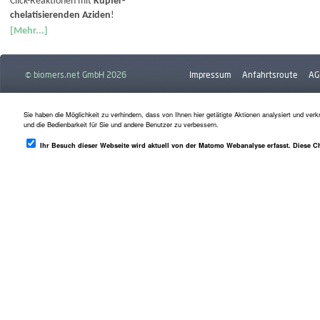
Click-Reaktionen mit
Kupfer-
chelatisierenden Aziden
!
[Mehr...]
© biomers.net GmbH 2026
Impressum
Anfahrtsroute
AG