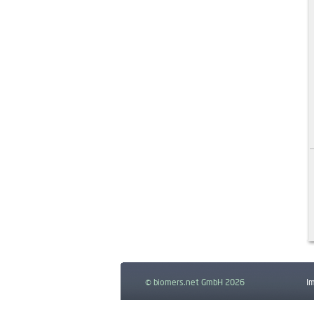
© biomers.net GmbH 2026
I