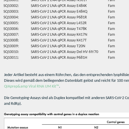
SQ10001:
SARS-CoV-2 LNA qPCR Assay N501Y
Fam
SQ10002:
SARS-CoV-2 LNA qPCR Assay E484K
Fam
SQ10003:
SARS-CoV-2 LNA qPCR Assay E484Q
Fam
SQ10004:
SARS-CoV-2 LNA qPCR Assay P681R
Fam
SQ10005:
SARS-CoV-2 LNA qPCR Assay L452R
Fam
SQ10006:
SARS-CoV-2 LNA qPCR Assay T478K
Fam
SQ10007:
SARS-CoV-2 LNA qPCR Assay K417N
Fam
SQ10008:
SARS-CoV-2 LNA qPCR Assay K417T
Fam
SQ10009:
SARS-CoV-2 LNA qPCR Assay T20N
Fam
SQ10010:
SARS-CoV-2 LNA qPCR Assay Del HV 69/70
Fam
SQ10011:
SARS-CoV-2 LNA qPCR Assay P681H
Fam
Jeder Artikel besteht aus einem Röhrchen, das den entsprechenden lyophilisi
Dieses wird gemäß dem beiliegenden Datenblatt gelöst und reicht für 100 r
QIAprep&amp Viral RNA UM Kit™
.
Die Genotyping-Assays sind als Duplex kompatibel mit anderen SARS-CoV-2 C
and RdRp).