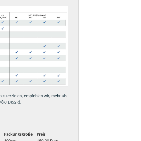
n zu erzielen, empfehlen wir, mehr als
478K+L452R).
l
Packungsgröße
Preis