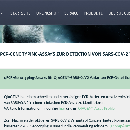
STARTSEITE
ONLINESHOP
SERVICE
PRODUKTE
ÜBER OLIGO
EN
PCR-GENOTYPING-ASSAYS ZUR DETEKTION VON SARS-COV-2
qPCR-Genotyping-Assays für QIAGEN®-SARS-CoV2 Varianten PCR-Detektio
QIAGEN® hat einen schnellen und zuverlässigen PCR-basierten Ansatz entwic
von SARS-CoV2 in einem einfachen PCR-Assay zu identifizieren.​
​Weitere Informationen finden Sie
hier
und im
QIAGEN® Assay Profile
.
Zum Nachweis der aktuellen SARS-CoV-2 Variants of Concern bietet biomers.
basierten qPCR-Genotyping-Assays für die Verwendung mit dem
QIAprep&amp