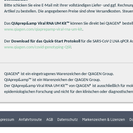
Bitte schicken Sie eine E-Mail mit Ihrer vollständigen Liefer- und ggf. Rechnu
Artikel zu bestellen. Die angegebenen Preise sind ohne Versandkosten. Steuer
Das
QIAprep&amp Viral RNA UM Kit™
können Sie direkt bei QIAGEN® bestel
www.qiagen.com/qiaprepamp-viral-rna-um-kit
.
Der
Download für das Quick-Start Protokoll
für die SARS-CoV-2 LNA qPCR As
www.qiagen.com/covid-genotyping-QSP
.
QIAGEN® ist ein eingetragenes Warenzeichen der QIAGEN Group.
QIAprep&amp™ ist ein Warenzeichen der QIAGEN Group.
Der QIAprep&amp Viral RNA UM Kit™ von QIAGEN® ist ausschließlich für mol
epidemiologischen Forschung und nicht für den klinischen oder diagnostische
mpressum
Anfahrtsroute
AGB
Datenschutz
Markenzeichen & Lizenzen
D