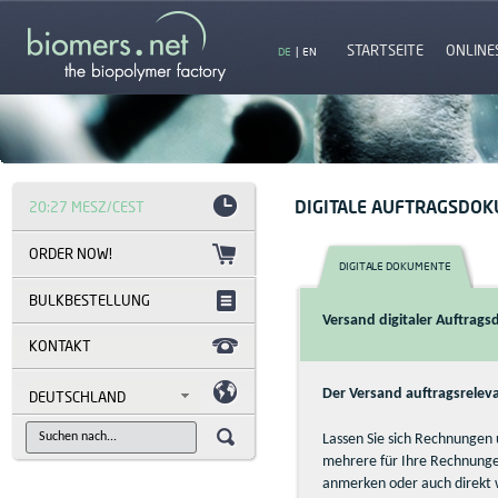
STARTSEITE
ONLINE
DE
|
EN
DIGITALE AUFTRAGSDOK
20:27 MESZ/CEST
DIGITALE DOKUMENTE
BULKBESTELLUNG
Versand digitaler Auftrag
KONTAKT
Der Versand auftragsrelev
DEUTSCHLAND
Lassen Sie sich Rechnungen 
mehrere für Ihre Rechnunge
anmerken oder auch direkt 